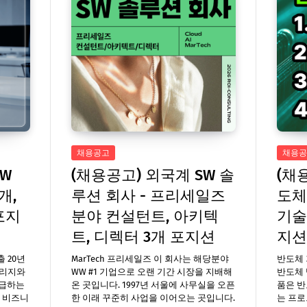
채용공고
채용공
HW
(채용공고) 외국계 SW 솔
(채
개,
루션 회사 - 프리세일즈
도체
포지
분야 컨설턴트, 아키텍
기술
트, 디렉터 3개 포지션
지션
 20년
MarTech 프리세일즈 이 회사는 해당분야
반도체 
토리지와
WW #1 기업으로 오랜 기간 시장을 지배해
반도체 
공급하는
온 곳입니다. 1997년 서울에 사무실을 오픈
품은 
버 비즈니
한 이래 꾸준히 사업을 이어오는 곳입니다.
는 프로