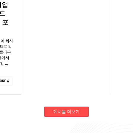
기업
우드
 포
 이 회사
으로 각
 클라우
분야에서
. …
ORE »
게시물 더보기