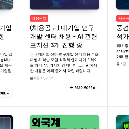
채용공고
채용공
견기업
(채용공고) 대기업 연구
중견
진행
개발 센터 채용 - AI 관련
석가'
포지션 3개 진행 중
국내 중
Analy
모바일 앱
국내 대기업 산하 연구개발 센터 채용 * 초
아래 글
(AI)
대형 AI 학습 모델 최적화 엔지니어 * 화이
6월 1
폼을 제공
트 해커 *AI 리서치 엔지니어 ....... ★ 자세
 기업입
한 내용은 아래 글에서 확인 바랍니다.
…
6월 17, 2026
READ MORE »
ORE »